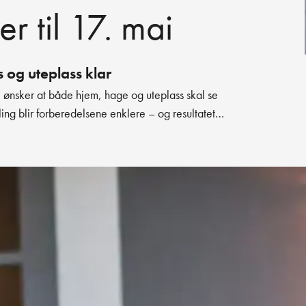
er til 17. mai
s og uteplass klar
e ønsker at både hjem, hage og uteplass skal se
ing blir forberedelsene enklere – og resultatet
. mai-forberedelser, med anbefalte produkter.