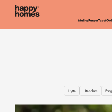
Maling
Farger
Tapet
Gul
Hytte
Utendørs
Farg