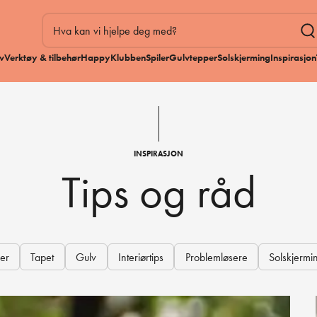
v
Verktøy & tilbehør
HappyKlubben
Spiler
Gulvtepper
Solskjerming
Inspirasjon
INSPIRASJON
Tips og råd
er
Tapet
Gulv
Interiørtips
Problemløsere
Solskjermi