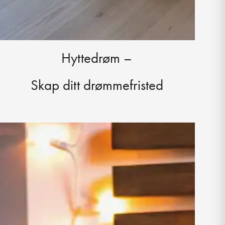
Hyttedrøm –
Skap ditt
drømme
fristed