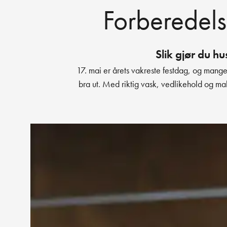
Forberedels
Slik gjør du hu
17. mai er årets vakreste festdag, og mang
bra ut. Med riktig vask, vedlikehold og mal
bedre. Her er vår komplette guide til 17