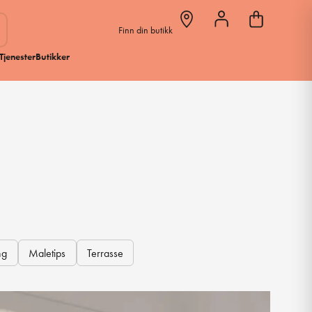
Finn din butikk
Tjenester
Butikker
ng
Maletips
Terrasse