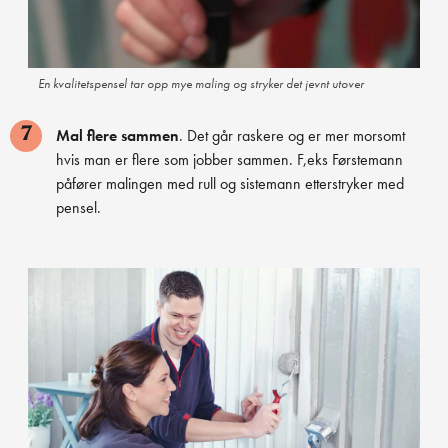
En kvalitetspensel tar opp mye maling og stryker det jevnt utover
Mal flere sammen
. Det går raskere og er mer morsomt
7
hvis man er flere som jobber sammen. F,eks Førstemann
påfører malingen med rull og sistemann etterstryker med
pensel.