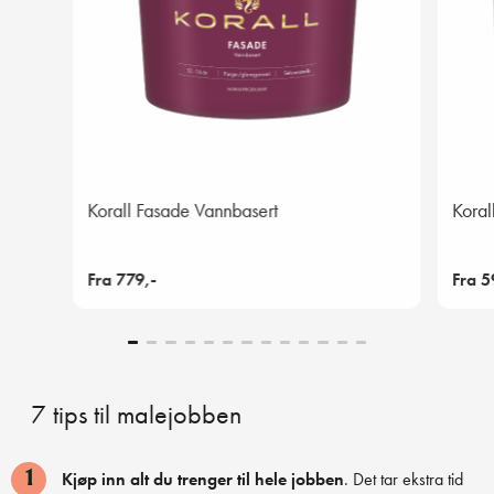
Korall Fasade Vannbasert
Koral
Fra 779,-
Fra 5
7 tips til malejobben
Kjøp inn alt du trenger til hele jobben
. Det tar ekstra tid
1