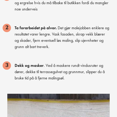
og ergrelse hvis du må tilbake til butikken fordi du mangler
noe underveis
Ta forarbeidet på alvor.
Det gjør malejobben enklere og
2
resultatet varer lengre. Vask fasaden, skrap vekk blærer
og skader, fjern eventuell løs maling, slip ujevnheter og
grunn alt bart treverk.
Dekk og masker
. Ved å maskere rundt vindusruter og
3
dører, dekke til terrassegulvet og grunnmur, slipper du å
bruke tid på å fjerne malingsøl.