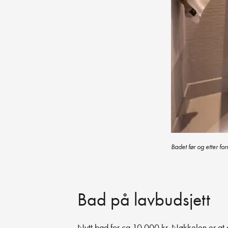
Badet før og etter f
Bad på lavbudsjett
Nytt bad for ca 10.000 kr. Nøkkelen er at det