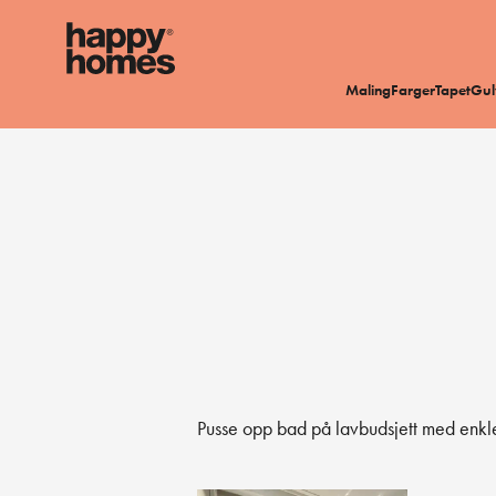
Maling
Farger
Tapet
Gul
Pusse opp bad på lavbudsjett med enkle