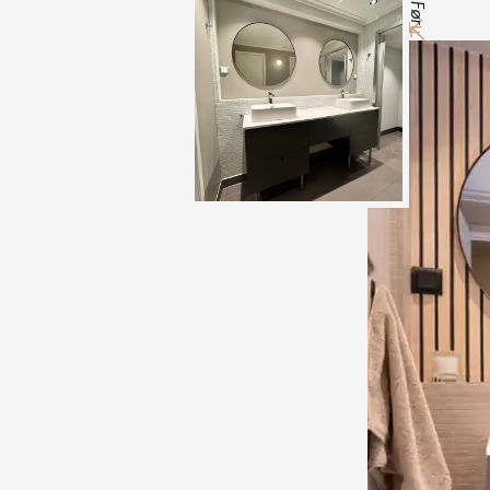
Før
Etter