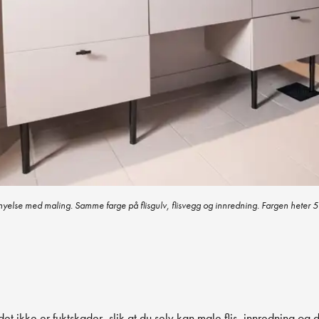
ornyelse med maling. Samme farge på flisgulv, flisvegg og innredning. Fargen hete
 ikke er fuktskader, slik at du selv kan male flis, innredning og de