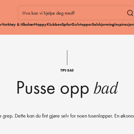
v
Verktøy & tilbehør
HappyKlubben
Spiler
Gulvtepper
Solskjerming
Inspirasjon
TIPS BAD
Pusse opp
bad
 grep. Dette kan du fint gjøre selv for noen tusenlapper. En økon