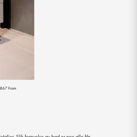
r 5867 From
taljer. Slik fornyelse av bad er noe alle får