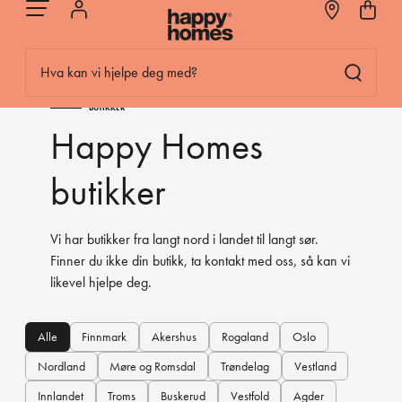
Hva kan vi hjelpe deg med?
BUTIKKER
Happy Homes
butikker
Vi har butikker fra langt nord i landet til langt sør.
Finner du ikke din butikk, ta kontakt med oss, så kan vi
likevel hjelpe deg.
Alle
Finnmark
Akershus
Rogaland
Oslo
Nordland
Møre og Romsdal
Trøndelag
Vestland
Innlandet
Troms
Buskerud
Vestfold
Agder