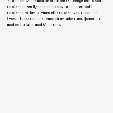
Voksen bør tynnes med for at voksen skal trenge lettere ned i
sprekkene. Den flytende Karnaubavoksen helles ned i
sprekkene mellom gulvbord eller sprekker ved trappetrinn.
Eventuell voks som er kommet på områder rundt, fjernes lett
med en klut fuktet med Møbelrens.