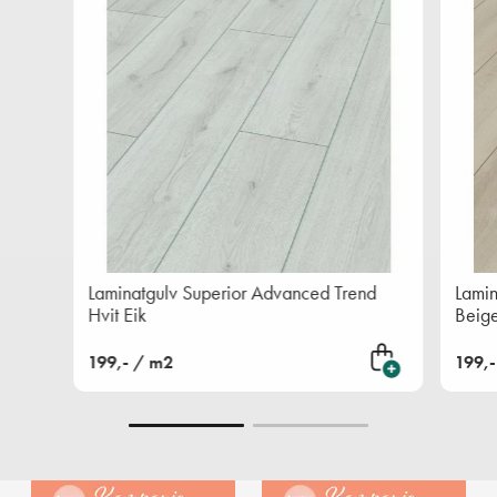
Laminatgulv Superior Advanced Trend
Lami
Hvit Eik
Beige
199,- / m2
199,
Legg i handlekurven