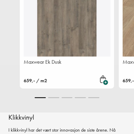
Maxwear Ek Dusk
Maxw
659,- / m2
659,
Legg i handlekurven
Klikkvinyl
I klikkvinyl har det vært stor innovasjon de siste årene. Nå