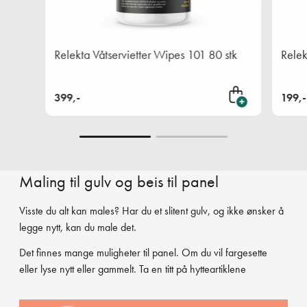
Relekta Våtservietter Wipes 101 80 stk
Relek
399,-
199,-
Legg i handlekurven
Maling til gulv og beis til panel
Visste du alt kan males? Har du et slitent gulv, og ikke ønsker å
legge nytt, kan du male det.
Det finnes mange muligheter til panel. Om du vil fargesette
eller lyse nytt eller gammelt. Ta en titt på
hytteartiklene