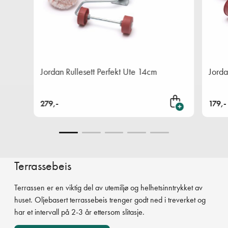
Jordan Rullesett Perfekt Ute 14cm
Jorda
279,-
179,-
Legg i handlekurven
Terrassebeis
Terrassen er en viktig del av utemiljø og helhetsinntrykket av
huset. Oljebasert terrassebeis trenger godt ned i treverket og
har et intervall på 2-3 år ettersom slitasje.