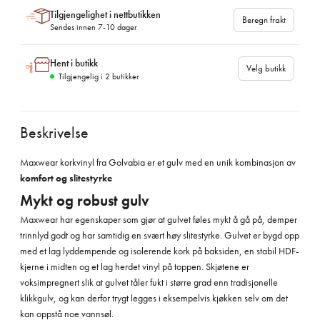
Tilgjengelighet i nettbutikken
Beregn frakt
Sendes innen 7-10 dager
Hent i butikk
Velg butikk
Tilgjengelig i
2
butikker
Beskrivelse
Maxwear korkvinyl fra Golvabia er et gulv med en unik kombinasjon av
komfort og slitestyrke
Mykt og robust gulv
Maxwear har egenskaper som gjør at gulvet føles mykt å gå på, demper
trinnlyd godt og har samtidig en svært høy slitestyrke. Gulvet er bygd opp
med et lag lyddempende og isolerende kork på baksiden, en stabil HDF-
kjerne i midten og et lag herdet vinyl på toppen. Skjøtene er
voksimpregnert slik at gulvet tåler fukt i større grad enn tradisjonelle
klikkgulv, og kan derfor trygt legges i eksempelvis kjøkken selv om det
kan oppstå noe vannsøl.