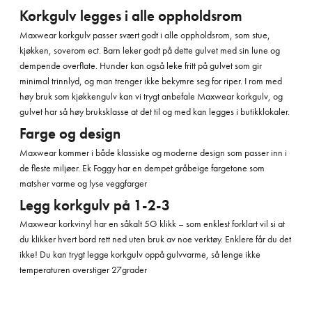
K
orkgulv legges i alle oppholdsrom
Maxwear korkgulv passer svært godt i alle oppholdsrom, som stue,
kjøkken, soverom ect. Barn leker godt på dette gulvet med sin lune og
dempende overflate. Hunder kan også leke fritt på gulvet som gir
minimal trinnlyd, og man trenger ikke bekymre seg for riper. I rom med
høy bruk som kjøkkengulv kan vi trygt anbefale Maxwear korkgulv, og
gulvet har så høy bruksklasse at det til og med kan legges i butikklokaler.
Farge og design
Maxwear kommer i både klassiske og moderne design som passer inn i
de fleste miljøer. Ek Foggy har en dempet gråbeige fargetone som
matsher varme og lyse veggfarger
Legg korkgulv på 1-2-3
Maxwear korkvinyl har en såkalt 5G klikk – som enklest forklart vil si at
du klikker hvert bord rett ned uten bruk av noe verktøy. Enklere får du det
ikke! Du kan trygt legge korkgulv oppå gulvvarme, så lenge ikke
temperaturen overstiger 27grader