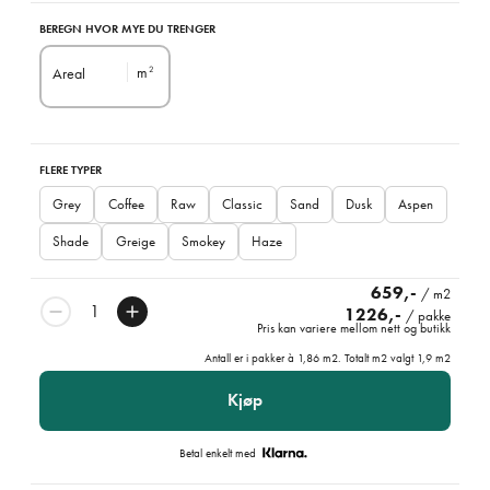
BEREGN HVOR MYE DU TRENGER
m
Areal
2
FLERE TYPER
Grey
Coffee
Raw
Classic
Sand
Dusk
Aspen
Shade
Greige
Smokey
Haze
659,-
/ m2
1226,-
/ pakke
Pris kan variere mellom nett og butikk
Antall er i pakker à
1,86
m2. Totalt m2 valgt
1,9
m2
Kjøp
Betal enkelt med