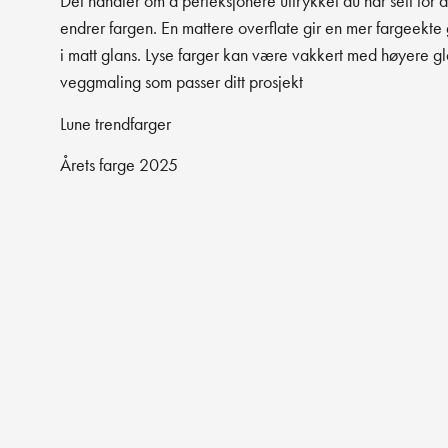
Det handler om å perfeksjonere uttrykket du har sett for 
endrer fargen. En mattere overflate gir en mer fargeekte 
i matt glans. Lyse farger kan være vakkert med høyere gl
veggmaling som passer ditt prosjekt
Lune trendfarger
Årets farge 2025