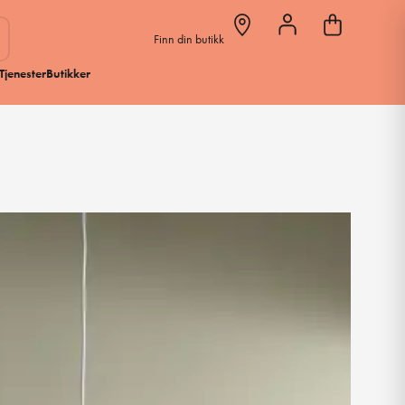
Finn din butikk
Tjenester
Butikker