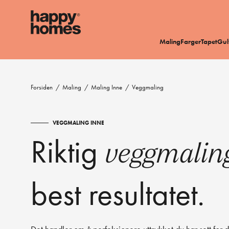
Maling
Farger
Tapet
Gul
Forsiden
/
Maling
/
Maling Inne
/
Veggmaling
VEGGMALING INNE
Riktig
veggmali
best resultatet.