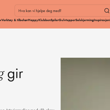
v
Verktøy & tilbehør
HappyKlubben
Spiler
Gulvtepper
Solskjerming
Inspirasjon
gir
ng