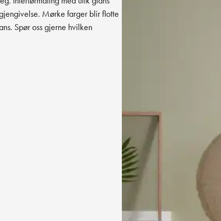
deg. Interiørmaling med ulik glans
gjengivelse. Mørke farger blir flotte
ans. Spør oss gjerne hvilken