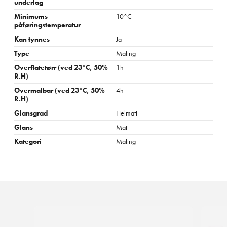
underlag
Minimums
10°C
påføringstemperatur
Kan tynnes
Ja
Type
Maling
Overflatetørr (ved 23°C, 50%
1h
R.H)
Overmalbar (ved 23°C, 50%
4h
R.H)
Glansgrad
Helmatt
Glans
Matt
Kategori
Maling