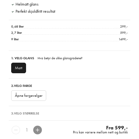
Helmatt glans
Perfekt skjoldfritt resultat
0,68 liter
299,-
2,7 liter
599,-
9 liter
1499,-
1. VELG GLANS
Hva betyr de ulike glansgradene?
Matt
2.
VELG FARGE
Åpne fargevelger
3.
VELG STØRRELSE
Fra 599,-
Pris kan variere mellom nett og butikk