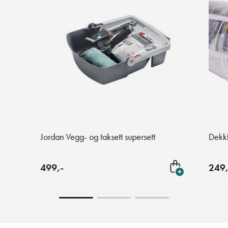
Jordan Vegg- og taksett supersett
Dekk
499,-
249,
Legg i handlekurven