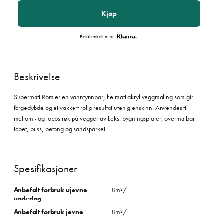
Kjøp
Betal enkelt med
Beskrivelse
Supermatt Rom er en vanntynnbar, helmatt akryl veggmaling som gir
fargedybde og et vakkert rolig resultat uten gjenskinn. Anvendes til
mellom - og toppstrøk på vegger av f.eks. bygningsplater, overmalbar
tapet, puss, betong og sandsparkel.
Spesifikasjoner
Anbefalt forbruk ujevne
8m²/l
underlag
Anbefalt forbruk jevne
8m²/l