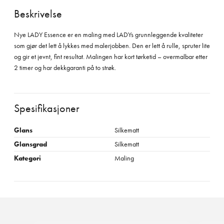
Beskrivelse
Nye LADY Essence er en maling med LADYs grunnleggende kvaliteter
som gjør det lett å lykkes med malerjobben. Den er lett å rulle, spruter lite
og gir et jevnt, fint resultat. Malingen har kort tørketid – overmalbar etter
2 timer og har dekkgaranti på to strøk.
Spesifikasjoner
Glans
Silkematt
Glansgrad
Silkematt
Kategori
Maling