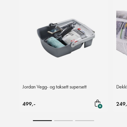
Jordan Vegg- og taksett supersett
Dekk
499,-
249,
Legg i handlekurven