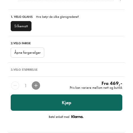
1. VELG GLANS
Hva betyr de ulike glansgradene?
Silkematt
2.
VELG FARGE
Åpne fargevelger
3.
VELG STØRRELSE
Fra 469,-
Pris kan variere mellom nett og butikk
Kjøp
Betal enkelt med