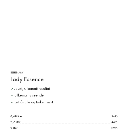
Lady Essence
Jevnt, silkematt resultat
Silkematt utseende
Lett å rulle og tørker raskt
0,68 liter
269,-
2,7 liter
469,-
9 liter
1299,-