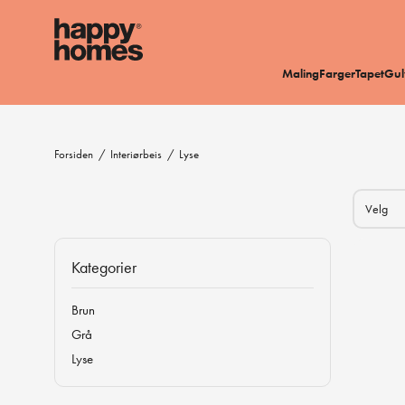
Maling
Farger
Tapet
Gul
Forsiden
/
Interiørbeis
/
Lyse
Kategorier
Brun
Grå
Lyse