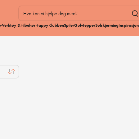
v
Verktøy & tilbehør
HappyKlubben
Spiler
Gulvtepper
Solskjerming
Inspirasjon