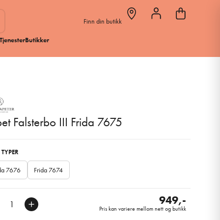
Finn din butikk
Tjenester
Butikker
et Falsterbo III Frida 7675
 TYPER
ida 7676
Frida 7674
949,-
Pris kan variere mellom nett og butikk