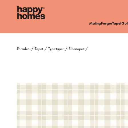
Maling
Farger
Tapet
Gul
Forsiden
/
Tapet
/
Type tapet
/
Fibertapet
/