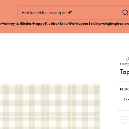
v
Verktøy & tilbehør
HappyKlubben
Spiler
Gulvtepper
Solskjerming
Inspirasjon
Tap
FLERE
Fr