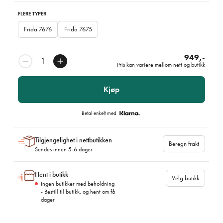
FLERE TYPER
Frida 7676
Frida 7675
949,-
Pris kan variere mellom nett og butikk
Kjøp
Betal enkelt med
Tilgjengelighet i nettbutikken
Beregn frakt
Sendes innen 5-6 dager
Hent i butikk
Velg butikk
Ingen butikker med beholdning
- Bestill til butikk, og hent om få
dager