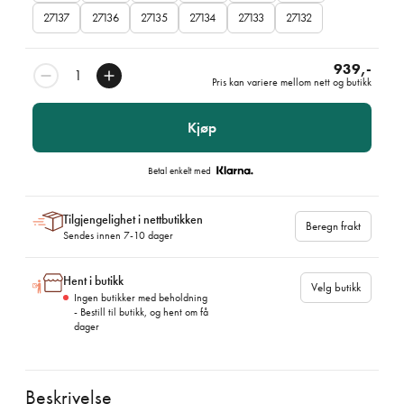
27137
27136
27135
27134
27133
27132
939,-
Pris kan variere mellom nett og butikk
Kjøp
Betal enkelt med
Tilgjengelighet i nettbutikken
Beregn frakt
Sendes innen 7-10 dager
Hent i butikk
Velg butikk
Ingen butikker med beholdning
- Bestill til butikk, og hent om få
dager
Beskrivelse