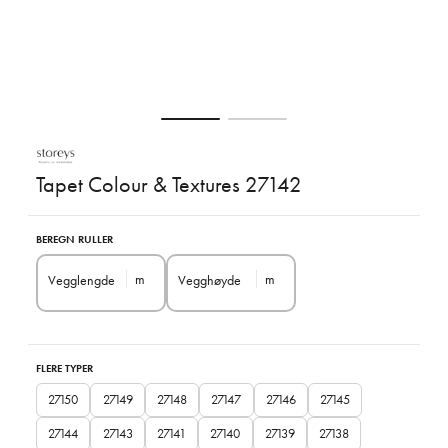
Tapet Colour & Textures 27142
BEREGN RULLER
m
m
Vegglengde
Vegghøyde
FLERE TYPER
27150
27149
27148
27147
27146
27145
27144
27143
27141
27140
27139
27138