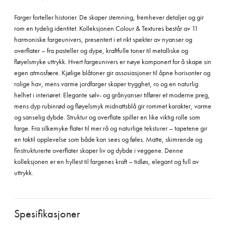
Farger forteller historier. De skaper stemning, fremhever detaljer og gir
rom en tydelig identitet. Kolleksjonen Colour & Textures består av 11
harmoniske fargeunivers, presentert i et rikt spekter av nyanser og
overflater – fra pasteller og dype, kraftfulle toner til metalliske og
fløyelsmyke uttrykk. Hvert fargeunivers er nøye komponert for å skape sin
egen atmosfære. Kjølige blåtoner gir assosiasjoner til åpne horisonter og
rolige hav, mens varme jordfarger skaper trygghet, ro og en naturlig
helhet i interiøret. Elegante sølv- og grånyanser tilfører et moderne preg,
mens dyp rubinrød og fløyelsmyk midnattsblå gir rommet karakter, varme
og sanselig dybde. Struktur og overflate spiller en like viktig rolle som
farge. Fra silkemyke flater til mer rå og naturlige teksturer – tapetene gir
en taktil opplevelse som både kan sees og føles. Matte, skimrende og
finstrukturerte overflater skaper liv og dybde i veggene. Denne
kolleksjonen er en hyllest til fargenes kraft – tidløs, elegant og full av
uttrykk.
Spesifikasjoner