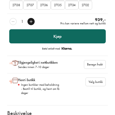
27138
27137
27136
27135
27134
27132
939,-
Pris kan variere mellom nett og butikk
Kjøp
Betal enkelt med
Tilgjengelighet i nettbutikken
Beregn frakt
Sendes innen 7-10 dager
Hent i butikk
Velg butikk
Ingen butikker med beholdning
- Bestill til butikk, og hent om få
dager
Beskrivelse