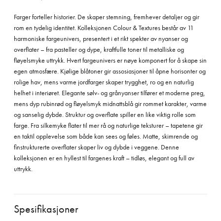
Farger forteller historier. De skaper stemning, fremhever detaljer og gir
rom en tydelig identitet. Kolleksjonen Colour & Textures består av 11
harmoniske fargeunivers, presentert i et rikt spekter av nyanser og
overflater – fra pasteller og dype, kraftfulle toner til metalliske og
fløyelsmyke uttrykk. Hvert fargeunivers er nøye komponert for å skape sin
egen atmosfære. Kjølige blåtoner gir assosiasjoner til åpne horisonter og
rolige hav, mens varme jordfarger skaper trygghet, ro og en naturlig
helhet i interiøret. Elegante sølv- og grånyanser tilfører et moderne preg,
mens dyp rubinrød og fløyelsmyk midnattsblå gir rommet karakter, varme
og sanselig dybde. Struktur og overflate spiller en like viktig rolle som
farge. Fra silkemyke flater til mer rå og naturlige teksturer – tapetene gir
en taktil opplevelse som både kan sees og føles. Matte, skimrende og
finstrukturerte overflater skaper liv og dybde i veggene. Denne
kolleksjonen er en hyllest til fargenes kraft – tidløs, elegant og full av
uttrykk.
Spesifikasjoner