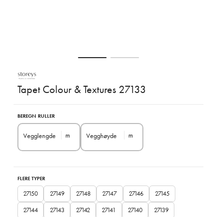
Tapet Colour & Textures 27133
BEREGN RULLER
m
m
Vegglengde
Vegghøyde
FLERE TYPER
27150
27149
27148
27147
27146
27145
27144
27143
27142
27141
27140
27139