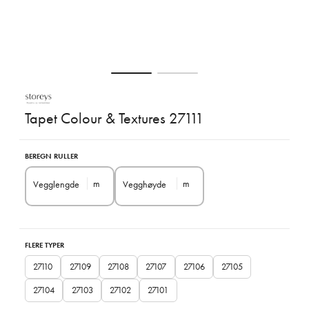
Tapet Colour & Textures 27111
BEREGN RULLER
m
m
Vegglengde
Vegghøyde
FLERE TYPER
27110
27109
27108
27107
27106
27105
27104
27103
27102
27101