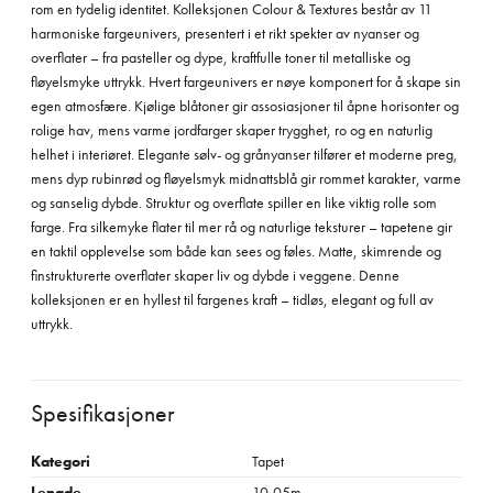
rom en tydelig identitet. Kolleksjonen Colour & Textures består av 11
harmoniske fargeunivers, presentert i et rikt spekter av nyanser og
overflater – fra pasteller og dype, kraftfulle toner til metalliske og
fløyelsmyke uttrykk. Hvert fargeunivers er nøye komponert for å skape sin
egen atmosfære. Kjølige blåtoner gir assosiasjoner til åpne horisonter og
rolige hav, mens varme jordfarger skaper trygghet, ro og en naturlig
helhet i interiøret. Elegante sølv- og grånyanser tilfører et moderne preg,
mens dyp rubinrød og fløyelsmyk midnattsblå gir rommet karakter, varme
og sanselig dybde. Struktur og overflate spiller en like viktig rolle som
farge. Fra silkemyke flater til mer rå og naturlige teksturer – tapetene gir
en taktil opplevelse som både kan sees og føles. Matte, skimrende og
finstrukturerte overflater skaper liv og dybde i veggene. Denne
kolleksjonen er en hyllest til fargenes kraft – tidløs, elegant og full av
uttrykk.
Spesifikasjoner
Kategori
Tapet
Lengde
10,05m