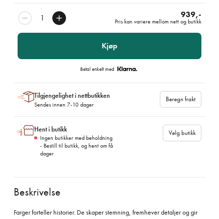
939,-
Pris kan variere mellom nett og butikk
Kjøp
Betal enkelt med
Tilgjengelighet i nettbutikken
Beregn frakt
Sendes innen 7-10 dager
Hent i butikk
Velg butikk
Ingen butikker med beholdning
- Bestill til butikk, og hent om få
dager
Beskrivelse
Farger forteller historier. De skaper stemning, fremhever detaljer og gir