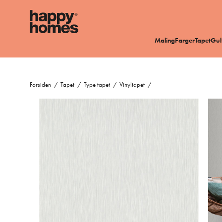
Maling
Farger
Tapet
Gul
Forsiden
/
Tapet
/
Type tapet
/
Vinyltapet
/