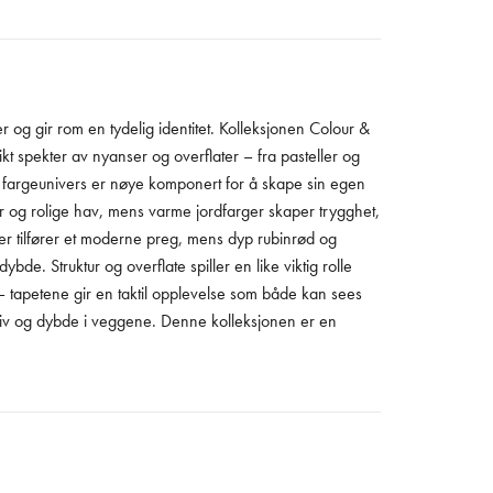
er og gir rom en tydelig identitet. Kolleksjonen Colour &
ikt spekter av nyanser og overflater – fra pasteller og
ert fargeunivers er nøye komponert for å skape sin egen
ter og rolige hav, mens varme jordfarger skaper trygghet,
nser tilfører et moderne preg, mens dyp rubinrød og
de. Struktur og overflate spiller en like viktig rolle
r – tapetene gir en taktil opplevelse som både kan sees
r liv og dybde i veggene. Denne kolleksjonen er en