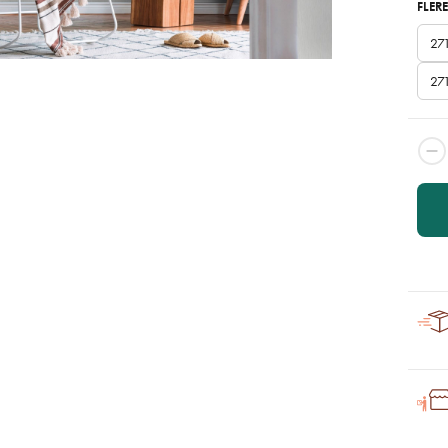
FLERE
27
27