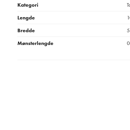
Kategori
T
Lengde
1
Bredde
5
Mønsterlengde
0