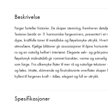
Beskrivelse
Farger forteller historier. De skaper stemning, fremhever detalj
Textures består av 11 harmoniske fargeunivers, presentert i et r
dype, kraftfulle toner til metalliske og fløyelsmyke uttrykk. Hv
atmosfære. Kjølige blåtoner gir assosiasjoner til åpne horison
ro og en naturlig helhet i interiøret. Elegante sølv- og grånya
fløyelsmyk midnattsblå gir rommet karakter, varme og sanselig dyb
som farge. Fra silkemyke flater til mer rå og naturlige teksture
og føles. Matte, skimrende og finstrukturerte overflater skape
hyllest til fargenes kraft – tidløs, elegant og full av uttrykk.
Spesifikasjoner