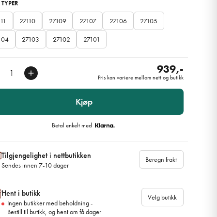
 TYPER
111
27110
27109
27107
27106
27105
104
27103
27102
27101
939,-
Pris kan variere mellom nett og butikk
Kjøp
Betal enkelt med
Tilgjengelighet i nettbutikken
Beregn frakt
Sendes innen 7-10 dager
Hent i butikk
Velg butikk
Ingen butikker med beholdning -
Bestill til butikk, og hent om få dager