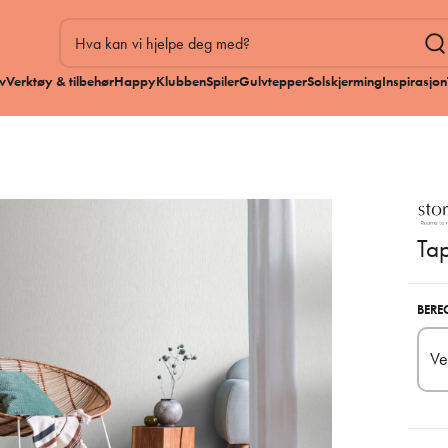
v
Verktøy & tilbehør
HappyKlubben
Spiler
Gulvtepper
Solskjerming
Inspirasjon
Tap
BERE
Ve