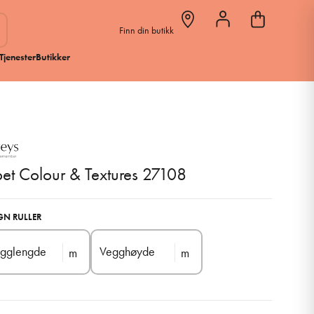
Finn din butikk
Tjenester
Butikker
et Colour & Textures 27108
GN RULLER
gglengde
Vegghøyde
m
m