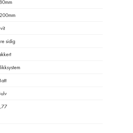
80mm
200mm
vit
ire sidig
akkert
likksystem
att
ulv
,77