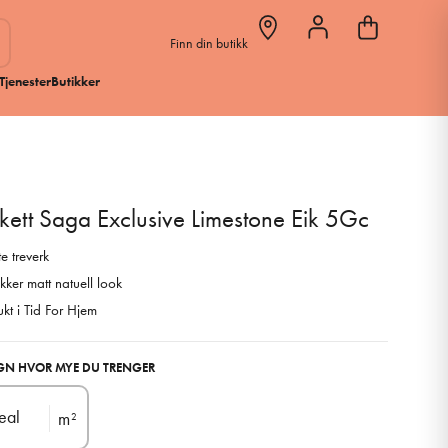
Finn din butikk
Tjenester
Butikker
kett Saga Exclusive Limestone Eik 5Gc
te treverk
kker matt natuell look
ukt i Tid For Hjem
GN HVOR MYE DU TRENGER
eal
m
2