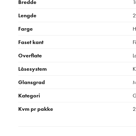
Bredde
1
Lengde
2
Farge
H
Faset kant
F
Overflate
L
Låsesystem
K
Glansgrad
M
Kategori
G
Kvm pr pakke
2