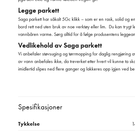
Legge parkett
Saga parkett har såkalt 5Gc klikk – som er en rask, solid og enke
bord rett ned uten bruk av noe verktøy eller lim. Du kan trygt
vannbåren varme. Sørg alltid for å følge produsentens leggean
Vedlikehold av Saga parkett
Vi anbefaler støvsuging og tørrmopping for daglig rengjøring av 
av vann anbefales ikke, da treverket etter hvert vil kunne ta s
imidlertid slipes ned flere ganger og lakkeres opp igjen ved b
Spesifikasjoner
Tykkelse
1