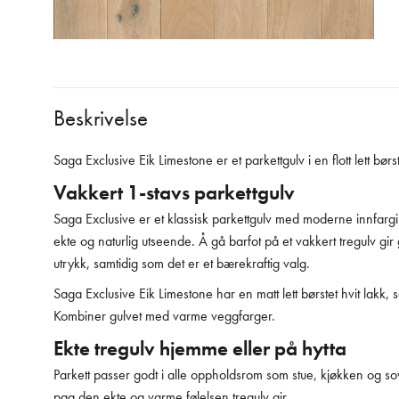
Beskrivelse
Saga Exclusive Eik Limestone er et parkettgulv i en flott lett børs
Vakkert 1-stavs parkettgulv
Saga Exclusive er et klassisk parkettgulv med moderne innfargin
ekte og naturlig utseende. Å gå barfot på et vakkert tregulv gir g
utrykk, samtidig som det er et bærekraftig valg.
Saga Exclusive Eik Limestone har en matt lett børstet hvit lakk, 
Kombiner gulvet med varme veggfarger.
Ekte tregulv hjemme eller på hytta
Parkett passer godt i alle oppholdsrom som stue, kjøkken og s
pga den ekte og varme følelsen tregulv gir.