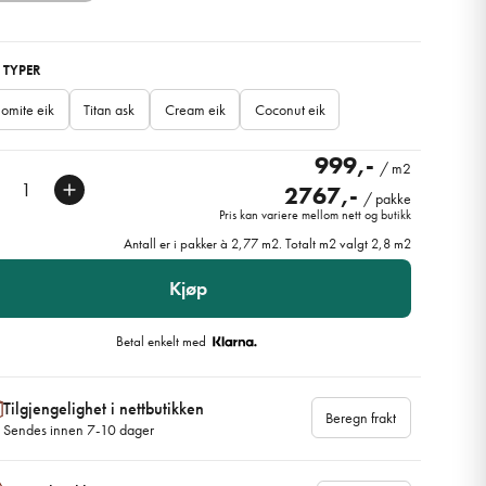
 TYPER
omite eik
Titan ask
Cream eik
Coconut eik
999,-
/ m2
2767,-
/ pakke
Pris kan variere mellom nett og butikk
Antall er i pakker à
2,77
m2. Totalt m2 valgt
2,8
m2
Kjøp
Betal enkelt med
Tilgjengelighet i nettbutikken
Beregn frakt
Sendes innen 7-10 dager