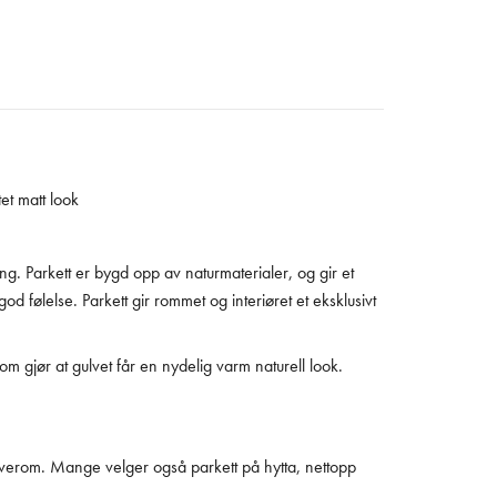
tet matt look
g. Parkett er bygd opp av naturmaterialer, og gir et
od følelse. Parkett gir rommet og interiøret et eksklusivt
som gjør at gulvet får en nydelig varm naturell look.
overom. Mange velger også parkett på hytta, nettopp