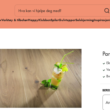
v
Verktøy & tilbehør
HappyKlubben
Spiler
Gulvtepper
Solskjerming
Inspirasjon
Par
Ek
Va
Br
BERE
Ar