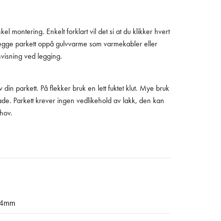
l montering. Enkelt forklart vil det si at du klikker hvert
 legge parkett oppå gulvvarme som varmekabler eller
visning ved legging.
din parkett. På flekker bruk en lett fuktet klut. Mye bruk
kade. Parkett krever ingen vedlikehold av lakk, den kan
ehov.
4mm