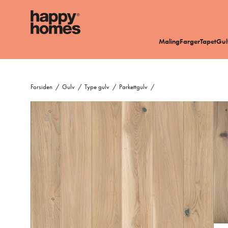
Maling
Farger
Tapet
Gul
Forsiden
/
Gulv
/
Type gulv
/
Parkettgulv
/