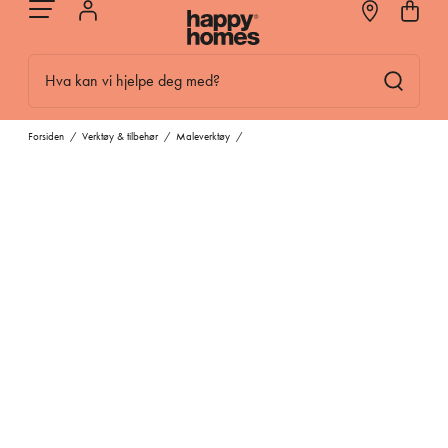
Hva kan vi hjelpe deg med?
Forsiden
/
Verktøy & tilbehør
/
Maleverktøy
/