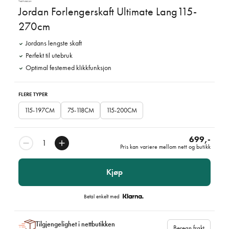
Jordan Forlengerskaft Ultimate Lang115-
270cm
Jordans lengste skaft
Perfekt til utebruk
Optimal festemed klikkfunksjon
FLERE TYPER
115-197CM
75-118CM
115-200CM
699,-
Pris kan variere mellom nett og butikk
Kjøp
Betal enkelt med
Tilgjengelighet i nettbutikken
Beregn frakt