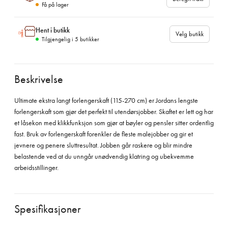
Få på lager
Hent i butikk
Velg butikk
Tilgjengelig i
5
butikker
Beskrivelse
Ultimate ekstra langt forlengerskaft (115-270 cm) er Jordans lengste
forlengerskaft som gjør det perfekt til utendørsjobber. Skaftet er lett og har
et låsekon med klikkfunksjon som gjør at bøyler og pensler sitter ordentlig
fast. Bruk av forlengerskaft forenkler de fleste malejobber og gir et
jevnere og penere sluttresultat. Jobben går raskere og blir mindre
belastende ved at du unngår unødvendig klatring og ubekvemme
arbeidsstillinger.
Spesifikasjoner