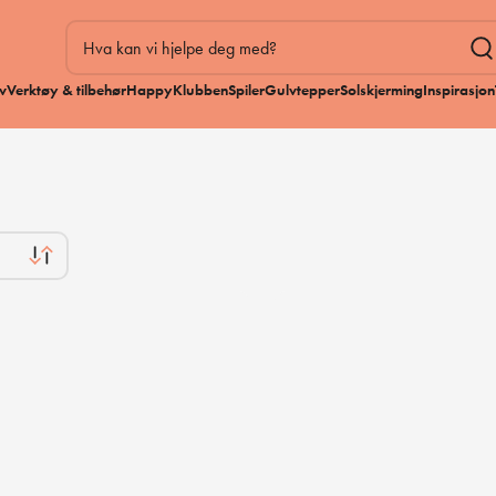
v
Verktøy & tilbehør
HappyKlubben
Spiler
Gulvtepper
Solskjerming
Inspirasjon