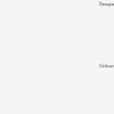
Dempe
Gråva