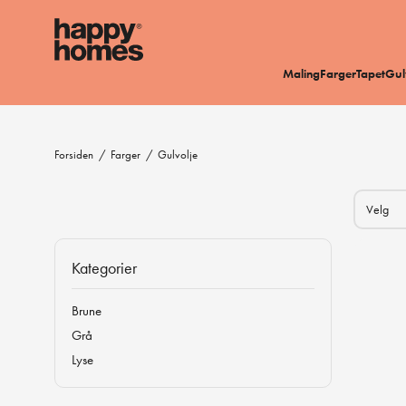
Maling
Farger
Tapet
Gul
Forsiden
/
Farger
/
Gulvolje
Kategorier
Brune
Grå
Lyse