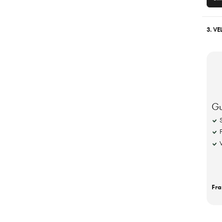
3. V
Gu
Fra