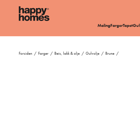
Maling
Farger
Tapet
Gul
Forsiden
/
Farger
/
Beis, lakk & olje
/
Gulvolje
/
Brune
/