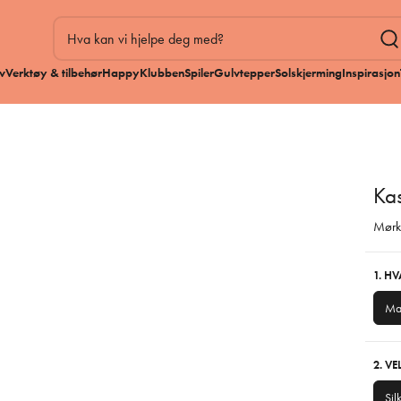
v
Verktøy & tilbehør
HappyKlubben
Spiler
Gulvtepper
Solskjerming
Inspirasjon
Ka
Mørk
1. H
Mal
2. V
Sil