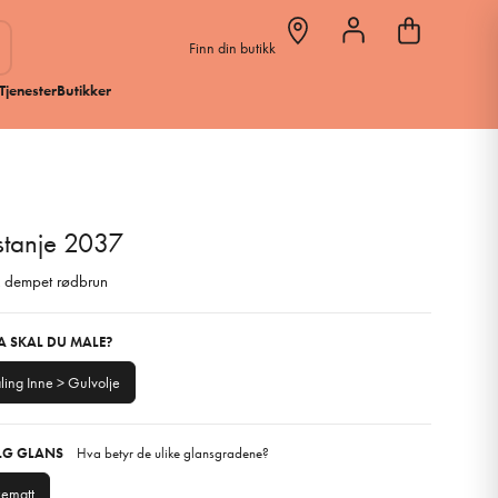
Finn din butikk
Tjenester
Butikker
stanje 2037
 dempet rødbrun
VA SKAL DU MALE?
ing Inne > Gulvolje
ELG GLANS
Hva betyr de ulike glansgradene?
kematt