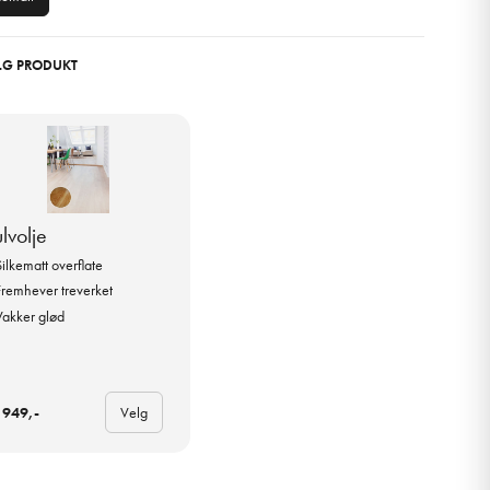
ELG PRODUKT
lvolje
Silkematt overflate
Fremhever treverket
Vakker glød
 949,-
Velg