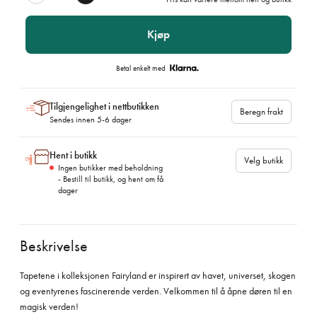
Kjøp
Betal enkelt med
Tilgjengelighet i nettbutikken
Beregn frakt
Sendes innen 5-6 dager
Hent i butikk
Velg butikk
Ingen butikker med beholdning
- Bestill til butikk, og hent om få
dager
Beskrivelse
Tapetene i kolleksjonen Fairyland er inspirert av havet, universet, skogen
og eventyrenes fascinerende verden. Velkommen til å åpne døren til en
magisk verden!