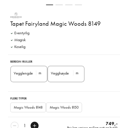
Tapet Fairyland Magic Woods 8149
Eventyrlig
Magisk
Koselig
BEREGN RULLER
m
m
Vegglengde
Vegghøyde
FLERE TYPER
Magic Woods 8148
Magic Woods 8150
749,-
Pris kan variere mellom nett og butikk