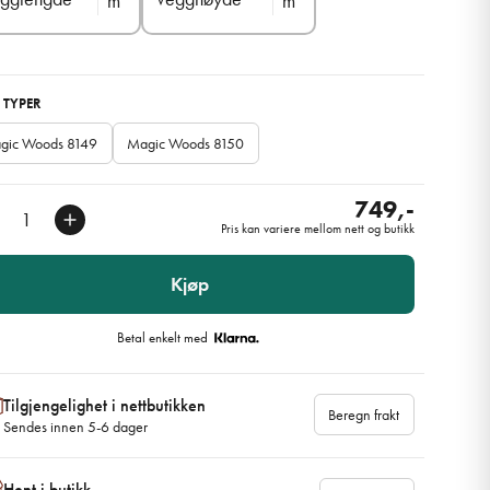
m
m
 TYPER
gic Woods 8149
Magic Woods 8150
749,-
Pris kan variere mellom nett og butikk
Kjøp
Betal enkelt med
Tilgjengelighet i nettbutikken
Beregn frakt
Sendes innen 5-6 dager
Hent i butikk