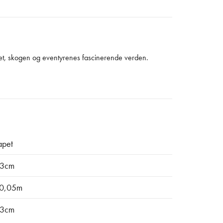
rset, skogen og eventyrenes fascinerende verden.
apet
3cm
0,05m
3cm