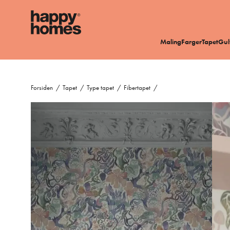
Maling
Farger
Tapet
Gul
Forsiden
/
Tapet
/
Type tapet
/
Fibertapet
/