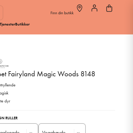
Finn din butikk
Tjenester
Butikker
pet Fairyland Magic Woods 8148
rtryllende
gisk
te dyr
GN RULLER
gglengde
Vegghøyde