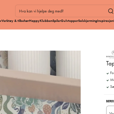
v
Verktøy & tilbehør
HappyKlubben
Spiler
Gulvtepper
Solskjerming
Inspirasjon
Ta
Fo
Ma
Sø
BERE
Ve