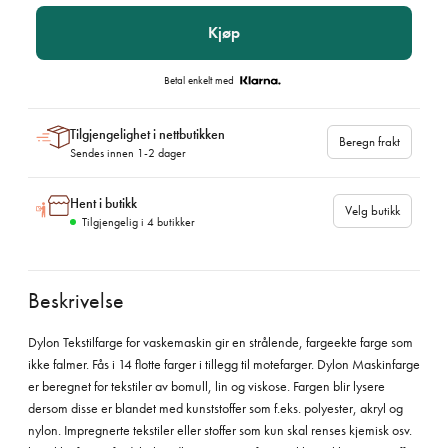
Kjøp
Betal enkelt med
Tilgjengelighet i nettbutikken
Beregn frakt
Sendes innen 1-2 dager
Hent i butikk
Velg butikk
Tilgjengelig i
4
butikker
Beskrivelse
Dylon Tekstilfarge for vaskemaskin gir en strålende, fargeekte farge som
ikke falmer. Fås i 14 flotte farger i tillegg til motefarger. Dylon Maskinfarge
er beregnet for tekstiler av bomull, lin og viskose. Fargen blir lysere
dersom disse er blandet med kunststoffer som f.eks. polyester, akryl og
nylon. Impregnerte tekstiler eller stoffer som kun skal renses kjemisk osv.