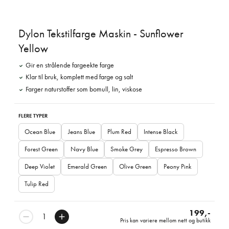
Dylon Tekstilfarge Maskin - Sunflower
Yellow
Gir en strålende fargeekte farge
Klar til bruk, komplett med farge og salt
Farger naturstoffer som bomull, lin, viskose
FLERE TYPER
Ocean Blue
Jeans Blue
Plum Red
Intense Black
Forest Green
Navy Blue
Smoke Grey
Espresso Brown
Deep Violet
Emerald Green
Olive Green
Peony Pink
Tulip Red
199,-
Pris kan variere mellom nett og butikk