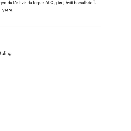
n du får hvis du farger 600 g tørt, hvitt bomullsstoff.
i lysere.
aling