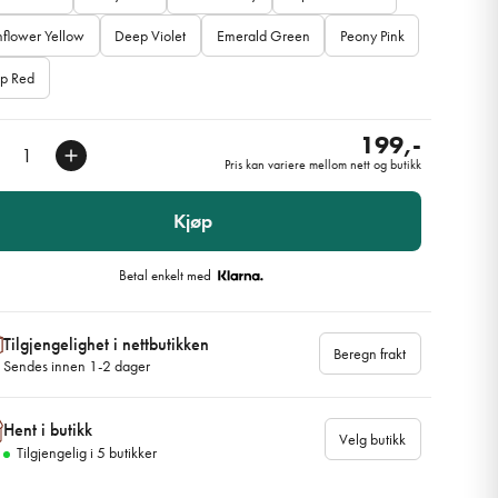
flower Yellow
Deep Violet
Emerald Green
Peony Pink
ip Red
199,-
Pris kan variere mellom nett og butikk
Kjøp
Betal enkelt med
Tilgjengelighet i nettbutikken
Beregn frakt
Sendes innen 1-2 dager
Hent i butikk
Velg butikk
Tilgjengelig i
5
butikker