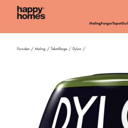
Maling
Farger
Tapet
Gul
Forsiden
/
Maling
/
Tekstilfarge
/
Dylon
/