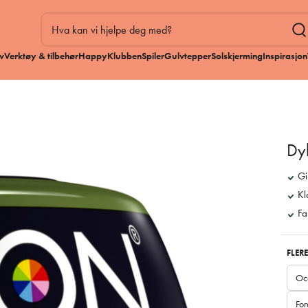
v
Verktøy & tilbehør
HappyKlubben
Spiler
Gulvtepper
Solskjerming
Inspirasjon
Dyl
Gi
Kl
Fa
FLERE
Oc
For