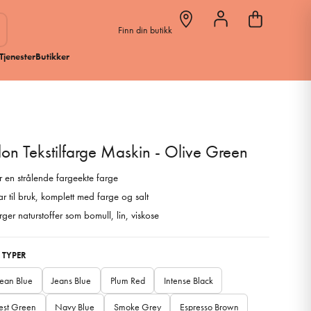
Finn din butikk
Tjenester
Butikker
on Tekstilfarge Maskin - Olive Green
r en strålende fargeekte farge
ar til bruk, komplett med farge og salt
rger naturstoffer som bomull, lin, viskose
 TYPER
ean Blue
Jeans Blue
Plum Red
Intense Black
est Green
Navy Blue
Smoke Grey
Espresso Brown