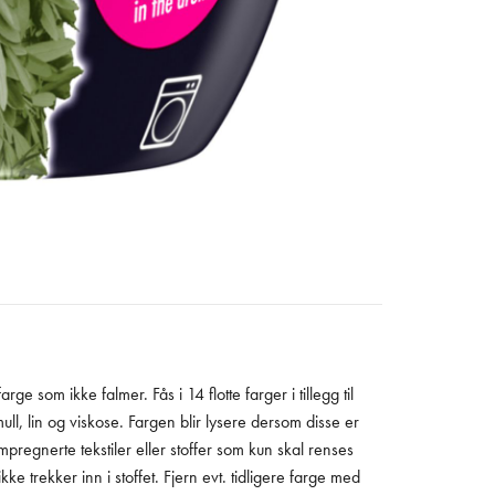
ge som ikke falmer. Fås i 14 flotte farger i tillegg til
ll, lin og viskose. Fargen blir lysere dersom disse er
mpregnerte tekstiler eller stoffer som kun skal renses
ke trekker inn i stoffet. Fjern evt. tidligere farge med