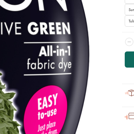
Sun
Tul