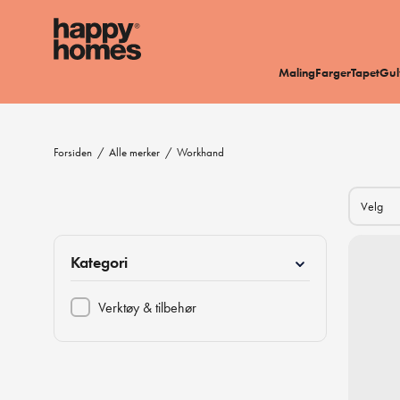
Maling
Farger
Tapet
Gul
Forsiden
/
Alle merker
/
Workhand
Kategori
Verktøy & tilbehør