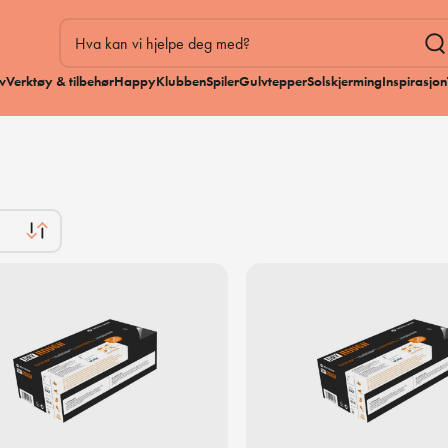
v
Verktøy & tilbehør
HappyKlubben
Spiler
Gulvtepper
Solskjerming
Inspirasjon