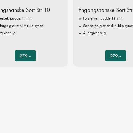
ngshanske Sort Str 10
Engangshanske Sort Str
terket, pudderfri nitril
Forsterket, pudderfri nitril
 farge gjør at skitt ikke synes
Sort farge gjør at skitt ikke syne
rgivennlig
Allergivennlig
279,-
279,-