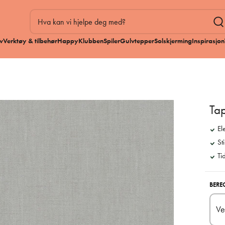
v
Verktøy & tilbehør
HappyKlubben
Spiler
Gulvtepper
Solskjerming
Inspirasjon
Ta
El
Sti
Ti
BERE
Ve