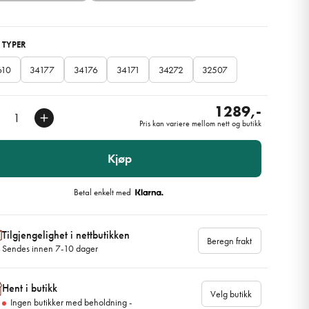
 TYPER
610
34177
34176
34171
34272
32507
1289,-
Pris kan variere mellom nett og butikk
Kjøp
Betal enkelt med
Tilgjengelighet i nettbutikken
Beregn frakt
Sendes innen 7-10 dager
Hent i butikk
Velg butikk
Ingen butikker med beholdning -