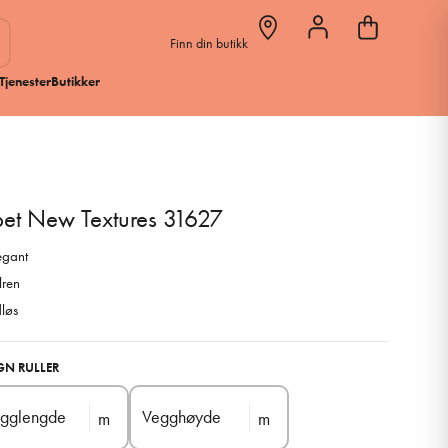
Finn din butikk
Tjenester
Butikker
pet New Textures 31627
egant
lren
dløs
GN RULLER
gglengde
Vegghøyde
m
m