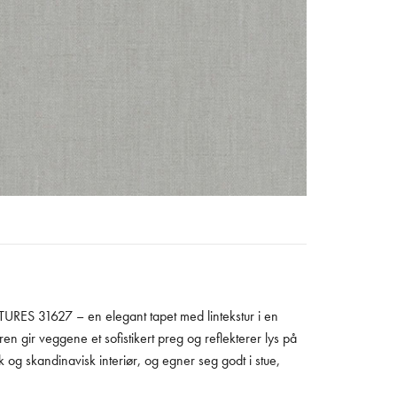
RES 31627 – en elegant tapet med lintekstur i en
n gir veggene et sofistikert preg og reflekterer lys på
k og skandinavisk interiør, og egner seg godt i stue,