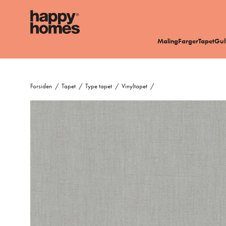
Maling
Farger
Tapet
Gul
Forsiden
/
Tapet
/
Type tapet
/
Vinyltapet
/