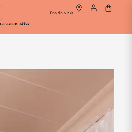
Finn din butikk
Tjenester
Butikker