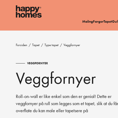
Maling
Farger
Tapet
Gul
Forsiden
/
Tapet
/
Type tapet
/
Veggfornyer
VEGGFORNYER
Veggfornyer
Roll-on-wall er like enkel som den er genial! Dette er
veggfornyer på rull som legges som et tapet, slik at du få
overflate du kan male eller tapetsere på