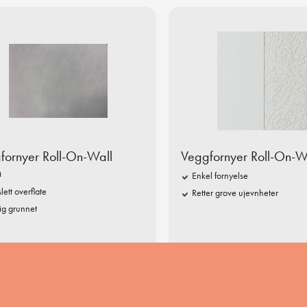
fornyer Roll-On-Wall
Veggfornyer Roll-On-Wa
h
Enkel fornyelse
slett overflate
Retter grove ujevnheter
ig grunnet
449,-
3799,-