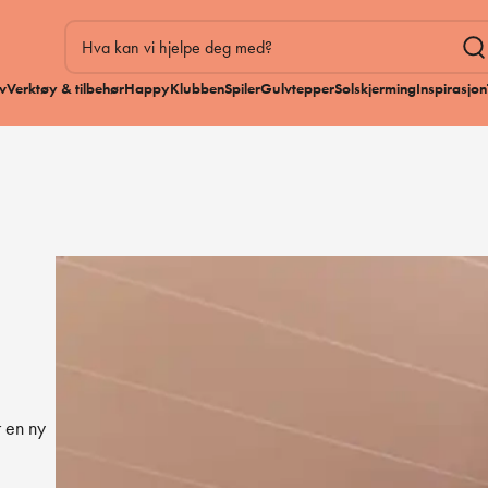
v
Verktøy & tilbehør
HappyKlubben
Spiler
Gulvtepper
Solskjerming
Inspirasjon
r en ny