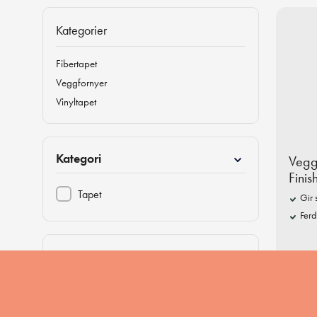
Kategorier
Fibertapet
Veggfornyer
Vinyltapet
Kategori
Vegg
Finis
Tapet
Gir 
Ferd
Merker
Storeys