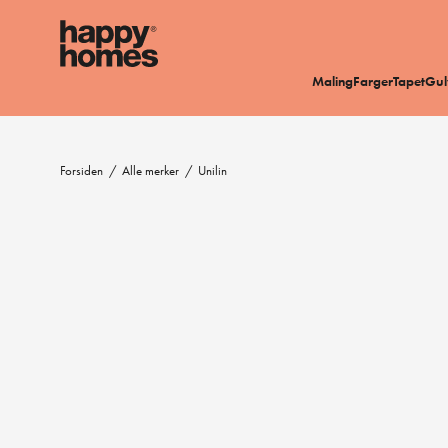
Maling
Farger
Tapet
Gul
Forsiden
/
Alle merker
/
Unilin