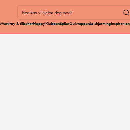
v
Verktøy & tilbehør
HappyKlubben
Spiler
Gulvtepper
Solskjerming
Inspirasjon