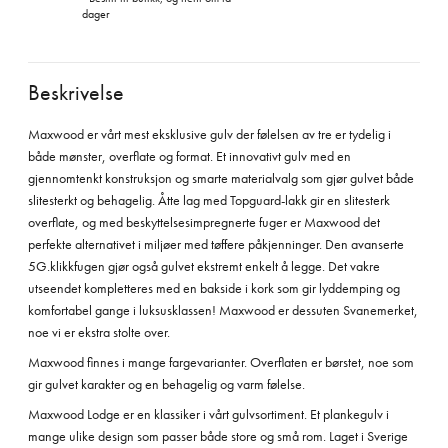
dager
Beskrivelse
Maxwood er vårt mest eksklusive gulv der følelsen av tre er tydelig i
både mønster, overflate og format. Et innovativt gulv med en
gjennomtenkt konstruksjon og smarte materialvalg som gjør gulvet både
slitesterkt og behagelig. Åtte lag med Topguard-lakk gir en slitesterk
overflate, og med beskyttelsesimpregnerte fuger er Maxwood det
perfekte alternativet i miljøer med tøffere påkjenninger. Den avanserte
5G.klikkfugen gjør også gulvet ekstremt enkelt å legge. Det vakre
utseendet kompletteres med en bakside i kork som gir lyddemping og
komfortabel gange i luksusklassen! Maxwood er dessuten Svanemerket,
noe vi er ekstra stolte over.
Maxwood finnes i mange fargevarianter. Overflaten er børstet, noe som
gir gulvet karakter og en behagelig og varm følelse.
Maxwood Lodge er en klassiker i vårt gulvsortiment. Et plankegulv i
mange ulike design som passer både store og små rom. Laget i Sverige