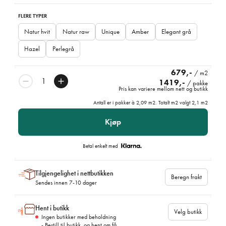
FLERE TYPER
Natur hvit
Natur raw
Unique
Amber
Elegant grå
Hazel
Perlegrå
679,-
/ m2
1419,-
/ pakke
Pris kan variere mellom nett og butikk
Antall er i pakker à
2,09
m2. Totalt m2 valgt
2,1
m2
Kjøp
Betal enkelt med
Tilgjengelighet i nettbutikken
Beregn frakt
Sendes innen 7-10 dager
Hent i butikk
Velg butikk
Ingen butikker med beholdning
- Bestill til butikk, og hent om få