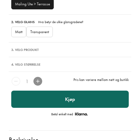
Maling Ute > Terrasse
2. VELG GLANS
Hva betyr de ulike glansgradene?
Matt
Transparent
3. VELG PRODUKT
4. VELG STØRRELSE
Pris kan variere mellom nett og butikk
Kjøp
Betal enkelt med
Beskrivelse