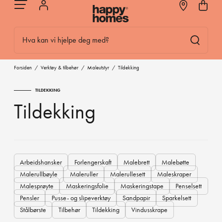
Hva kan vi hjelpe deg med?
Forsiden
/
Verktøy & tilbehør
/
Maleutstyr
/
Tildekking
TILDEKKING
Tildekking
Arbeidshansker
Forlengerskaft
Malebrett
Malebøtte
Malerullbøyle
Maleruller
Malerullesett
Maleskraper
Malesprøyte
Maskeringsfolie
Maskeringstape
Penselsett
Pensler
Pusse- og slipeverktøy
Sandpapir
Sparkelsett
Stålbørste
Tilbehør
Tildekking
Vindusskrape