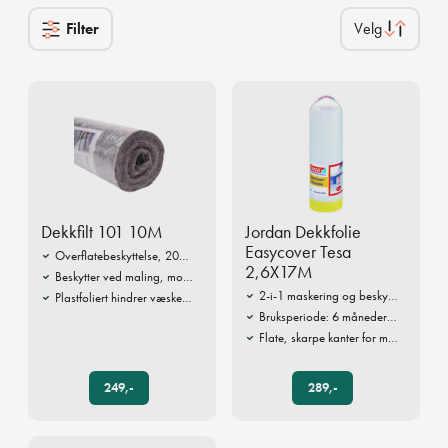
Filter
Dekkfilt 101 10M
Jordan Dekkfolie
Easycover Tesa
Overflatebeskyttelse, 200 g/m²
2,6X17M
Beskytter ved maling, montering og flytting
2-i-1 maskering og beskyttelse
Plastfoliert hindrer væskegjennomtrengning
Bruksperiode: 6 måneder inne og 8 uker ute
Flate, skarpe kanter for maling og lakk
249,-
289,-