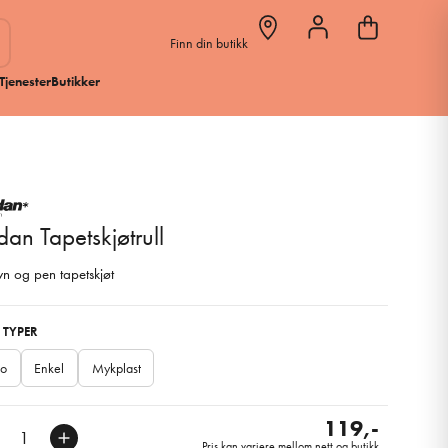
Finn din butikk
Tjenester
Butikker
dan Tapetskjøtrull
vn og pen tapetskjøt
 TYPER
go
Enkel
Mykplast
119,-
Pris kan variere mellom nett og butikk