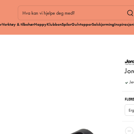
v
Verktøy & tilbehør
HappyKlubben
Spiler
Gulvtepper
Solskjerming
Inspirasjon
Jor
Je
FLERE
Er