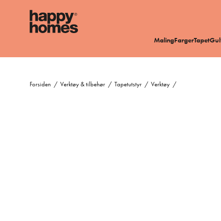
Maling
Farger
Tapet
Gul
Forsiden
/
Verktøy & tilbehør
/
Tapetutstyr
/
Verktøy
/