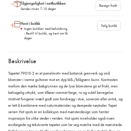
Tilgjengelighet i nettbutikken
Beregn frakt
Sendes innen 7-10 dager
Hent i butikk
Velg butikk
Ingen butikker med beholdning
- Bestill til butikk, og hent om få
dager
Beskrivelse
Tapetet 79015-2 er et panelmotiv med botanisk grenverk og små
blomster i varme gultoner mot en dyp blå-/blågrønn bunn. Kontrasten
mellom den mørke bakgrunnen og de lyse blomstene gir et friskt, men
behagelig uttrykk, som tilfører rommet farge, ro og subtil bevegelse.
Motivet fungerer svært godt som fondvegg i stue, soverom eller entré, og
er lett å kombinere med naturmaterialer og dempede nøytraler. Tapet
serien Hot spots er en kolleksjon med mønsterdesign som henter
inspirasjon fra ulike steder i verden. Hot spots inneholder også noen
ensfargede og teksturerte tapeter som lar seg matche med de mønstrede.