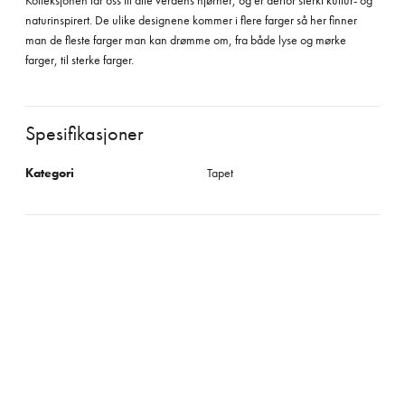
Kolleksjonen tar oss til alle verdens hjørner, og er derfor sterkt kultur- og
naturinspirert. De ulike designene kommer i flere farger så her finner
man de fleste farger man kan drømme om, fra både lyse og mørke
farger, til sterke farger.
Spesifikasjoner
Kategori
Tapet