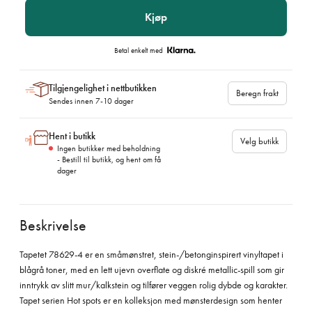
Kjøp
Betal enkelt med
Tilgjengelighet i nettbutikken
Beregn frakt
Sendes innen 7-10 dager
Hent i butikk
Velg butikk
Ingen butikker med beholdning
- Bestill til butikk, og hent om få
dager
Beskrivelse
Tapetet 78629-4 er en småmønstret, stein-/betonginspirert vinyltapet i
blågrå toner, med en lett ujevn overflate og diskré metallic-spill som gir
inntrykk av slitt mur/kalkstein og tilfører veggen rolig dybde og karakter.
Tapet serien Hot spots er en kolleksjon med mønsterdesign som henter