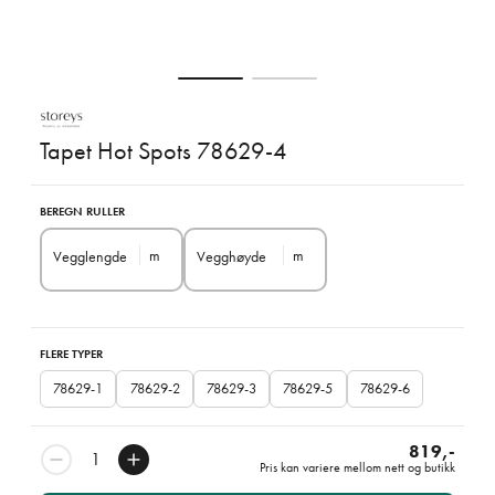
Tapet Hot Spots 78629-4
BEREGN RULLER
m
m
Vegglengde
Vegghøyde
FLERE TYPER
78629-1
78629-2
78629-3
78629-5
78629-6
819,-
Pris kan variere mellom nett og butikk