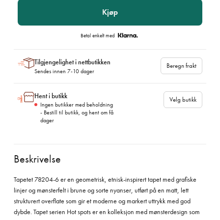
Kjøp
Betal enkelt med
Tilgjengelighet i nettbutikken
Beregn frakt
Sendes innen 7-10 dager
Hent i butikk
Velg butikk
Ingen butikker med beholdning
- Bestill til butikk, og hent om få
dager
Beskrivelse
Tapetet 78204-6 er en geometrisk, etnisk-inspirert tapet med grafiske
linjer og mønsterfelt i brune og sorte nyanser, utført på en matt, lett
strukturert overflate som gir et moderne og markert uttrykk med god
dybde. Tapet serien Hot spots er en kolleksjon med mønsterdesign som