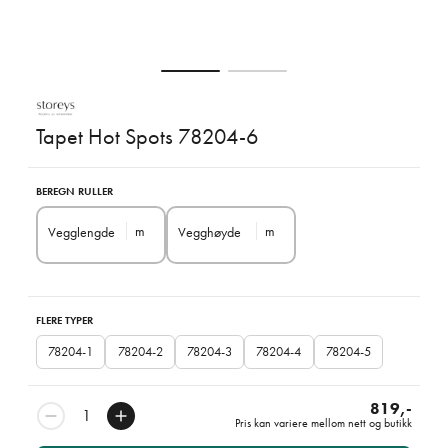
Tapet Hot Spots 78204-6
BEREGN RULLER
m
m
Vegglengde
Vegghøyde
FLERE TYPER
78204-1
78204-2
78204-3
78204-4
78204-5
819,-
Pris kan variere mellom nett og butikk