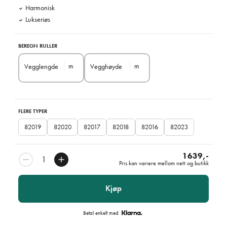
Harmonisk
Lukseriøs
BEREGN RULLER
m
m
Vegglengde
Vegghøyde
FLERE TYPER
82019
82020
82017
82018
82016
82023
1639,-
Pris kan variere mellom nett og butikk
Kjøp
Betal enkelt med