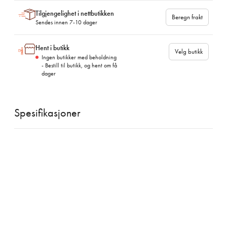
Tilgjengelighet i nettbutikken
Beregn frakt
Sendes innen 7-10 dager
Hent i butikk
Velg butikk
Ingen butikker med beholdning
- Bestill til butikk, og hent om få
dager
Spesifikasjoner