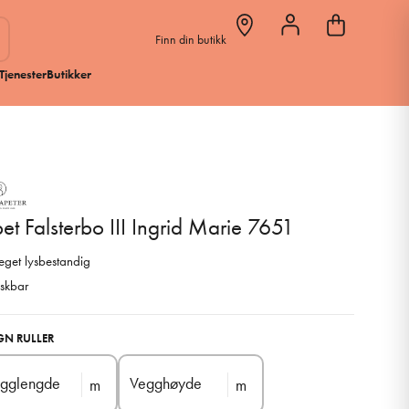
Finn din butikk
Tjenester
Butikker
et Falsterbo III Ingrid Marie 7651
get lysbestandig
skbar
GN RULLER
gglengde
Vegghøyde
m
m