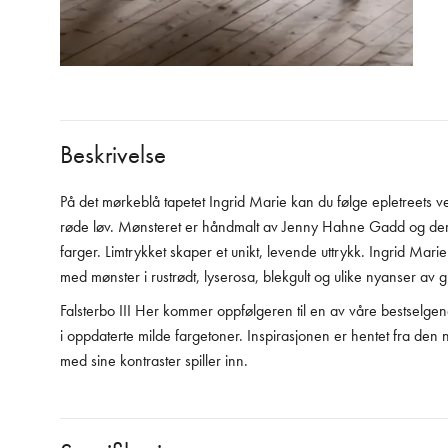
Beskrivelse
På det mørkeblå tapetet Ingrid Marie kan du følge epletreets v
røde løv. Mønsteret er håndmalt av Jenny Hahne Gadd og derett
farger. Limtrykket skaper et unikt, levende uttrykk. Ingrid Mari
med mønster i rustrødt, lyserosa, blekgult og ulike nyanser av 
Falsterbo III Her kommer oppfølgeren til en av våre bestselgend
i oppdaterte milde fargetoner. Inspirasjonen er hentet fra den n
med sine kontraster spiller inn.