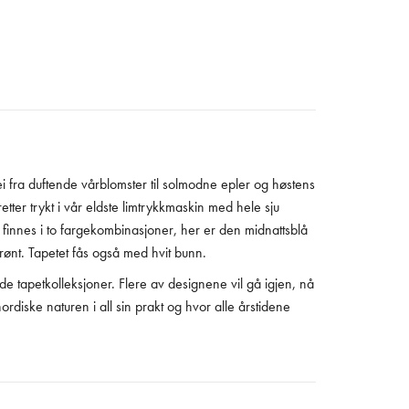
ei fra duftende vårblomster til solmodne epler og høstens
er trykt i vår eldste limtrykkmaskin med hele sju
e finnes i to fargekombinasjoner, her er den midnattsblå
grønt. Tapetet fås også med hvit bunn.
e tapetkolleksjoner. Flere av designene vil gå igjen, nå
ordiske naturen i all sin prakt og hvor alle årstidene