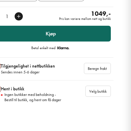
1049,-
Pris kan variere mellom nett og butikk
Kjøp
Betal enkelt med
Tilgjengelighet i nettbutikken
Beregn frakt
Sendes innen 5-6 dager
Hent i butikk
Velg butikk
Ingen butikker med beholdning -
Bestill til butikk, og hent om få dager