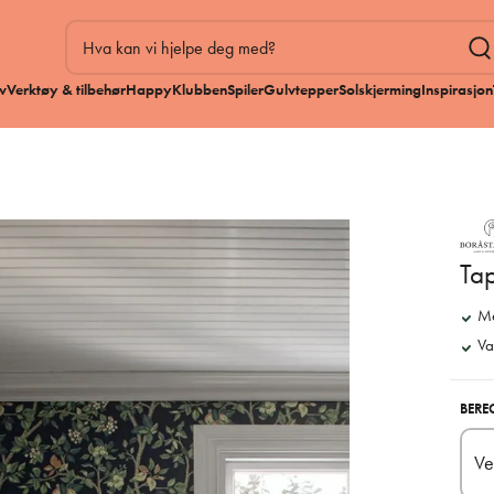
v
Verktøy & tilbehør
HappyKlubben
Spiler
Gulvtepper
Solskjerming
Inspirasjon
Tap
Me
Va
BERE
Ve