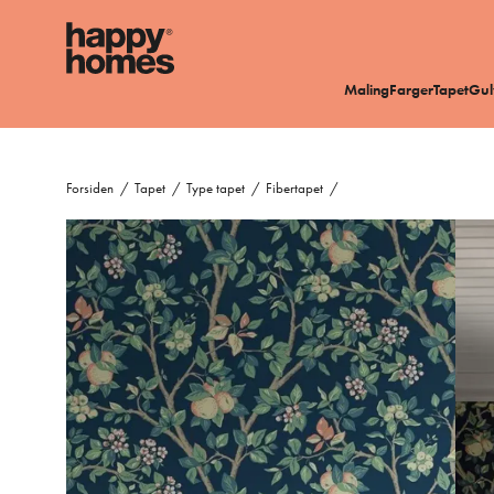
Maling
Farger
Tapet
Gul
Forsiden
/
Tapet
/
Type tapet
/
Fibertapet
/