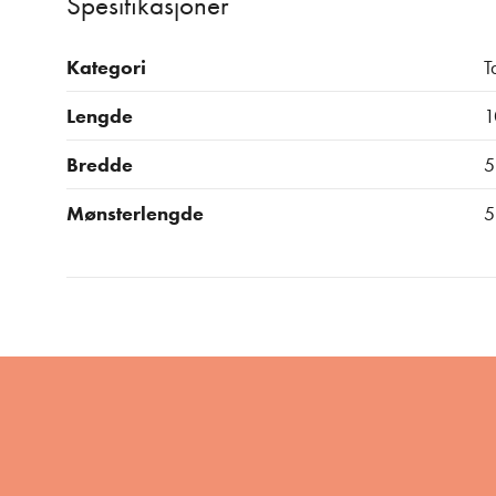
Spesifikasjoner
Kategori
T
Lengde
1
Bredde
5
Mønsterlengde
5