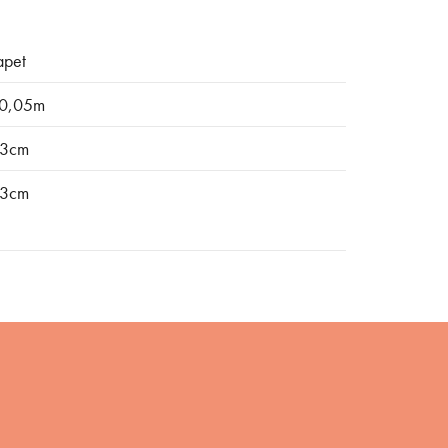
apet
0,05m
3cm
3cm
Bli medlem i