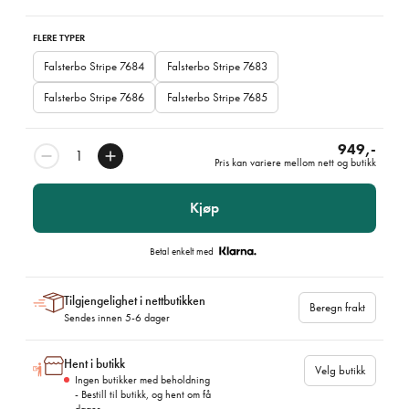
FLERE TYPER
Falsterbo Stripe 7684
Falsterbo Stripe 7683
Falsterbo Stripe 7686
Falsterbo Stripe 7685
949,-
Pris kan variere mellom nett og butikk
Kjøp
Betal enkelt med
Tilgjengelighet i nettbutikken
Beregn frakt
Sendes innen 5-6 dager
Hent i butikk
Velg butikk
Ingen butikker med beholdning
- Bestill til butikk, og hent om få