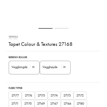
Tapet Colour & Textures 27168
BEREGN RULLER
m
m
Vegglengde
Vegghøyde
FLERE TYPER
27177
27176
27175
27174
27173
27172
27171
27170
27169
27167
27166
27180