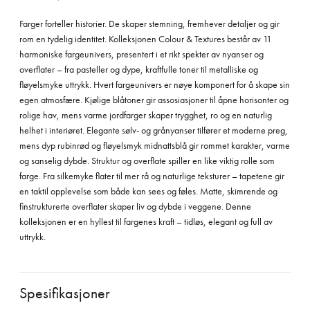
Farger forteller historier. De skaper stemning, fremhever detaljer og gir
rom en tydelig identitet. Kolleksjonen Colour & Textures består av 11
harmoniske fargeunivers, presentert i et rikt spekter av nyanser og
overflater – fra pasteller og dype, kraftfulle toner til metalliske og
fløyelsmyke uttrykk. Hvert fargeunivers er nøye komponert for å skape sin
egen atmosfære. Kjølige blåtoner gir assosiasjoner til åpne horisonter og
rolige hav, mens varme jordfarger skaper trygghet, ro og en naturlig
helhet i interiøret. Elegante sølv- og grånyanser tilfører et moderne preg,
mens dyp rubinrød og fløyelsmyk midnattsblå gir rommet karakter, varme
og sanselig dybde. Struktur og overflate spiller en like viktig rolle som
farge. Fra silkemyke flater til mer rå og naturlige teksturer – tapetene gir
en taktil opplevelse som både kan sees og føles. Matte, skimrende og
finstrukturerte overflater skaper liv og dybde i veggene. Denne
kolleksjonen er en hyllest til fargenes kraft – tidløs, elegant og full av
uttrykk.
Spesifikasjoner