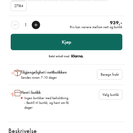
27184
939,-
Pris kan variere mellom nett og butikk
Kjøp
Betal enkelt med
Tilgjengelighet i nettbutikken
Beregn frakt
Sendes innen 7-10 dager
Hent i butikk
Velg butikk
Ingen butikker med beholdning
- Bestill til butikk, og hent om få
dager
Beskrivelse