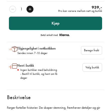
939,-
Pris kan variere mellom nett og butikk
Kjøp
Betal enkelt med
Tilgjengelighet i nettbutikken
Beregn frakt
Sendes innen 7-10 dager
Hent i butikk
Velg butikk
Ingen butikker med beholdning
- Bestill til butikk, og hent om få
dager
Beskrivelse
Farger forteller historier. De skaper stemning, fremhever detaljer og gir