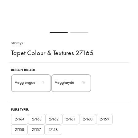
Tapet Colour & Textures 27165
BEREGN RULLER
m
m
Vegglengde
Vegghøyde
FLERE TYPER
27164
27163
27162
27161
27160
27159
27158
27157
27156