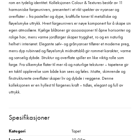
rom en tydelig identitet. Kolleksjonen Colour & Textures består av 11
harmoniske fargeunivers, presentert i et rikt spekter av nyanser og
overflater – fra pasteller og dype, kraftfulle toner til metalliske og
fløyelsmyke uttrykk. Hvert fargeunivers er nøye komponert for å skape sin
egen atmosfære. Kjølige blåtoner gir assosiasjoner til åpne horisonter og
rolige hav, mens varme jordfarger skaper trygghet, ro og en naturlig
helhet i interiøret. Elegante sølv- og grånyanser tilfører et moderne preg,
mens dyp rubinrød og fløyelsmyk midnattsblå gir rommet karakter, varme
og sanselig dybde. Struktur og overflate spiller en like viktig rolle som
farge. Fra silkemyke flater til mer rå og naturlige teksturer – tapetene gir
en taktil opplevelse som både kan sees og føles. Matte, skimrende og
finstrukturerte overflater skaper liv og dybde i veggene. Denne
kolleksjonen er en hyllest til fargenes kraft – tidløs, elegant og full av
uttrykk.
Spesifikasjoner
Kategori
Tapet
Lengde
10,05m