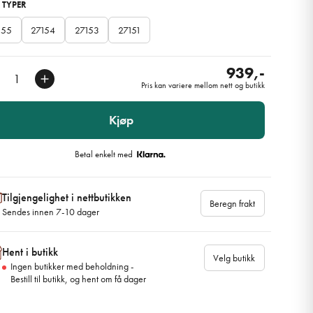
 TYPER
155
27154
27153
27151
939,-
Pris kan variere mellom nett og butikk
Kjøp
Betal enkelt med
Tilgjengelighet i nettbutikken
Beregn frakt
Sendes innen 7-10 dager
Hent i butikk
Velg butikk
Ingen butikker med beholdning -
Bestill til butikk, og hent om få dager