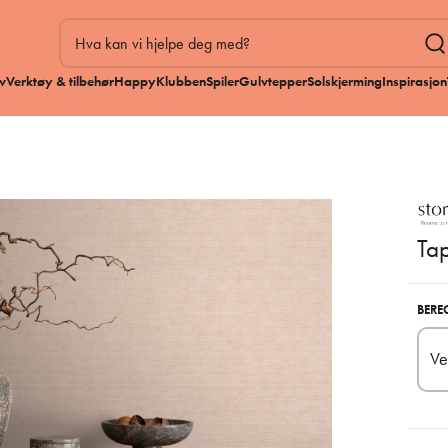
v
Verktøy & tilbehør
HappyKlubben
Spiler
Gulvtepper
Solskjerming
Inspirasjon
Tap
BERE
Ve