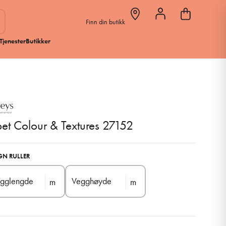
Finn din butikk
Tjenester
Butikker
et Colour & Textures 27152
GN RULLER
gglengde
Vegghøyde
m
m