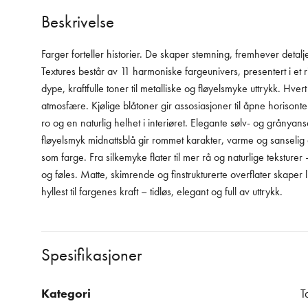
Beskrivelse
Farger forteller historier. De skaper stemning, fremhever detalj
Textures består av 11 harmoniske fargeunivers, presentert i et r
dype, kraftfulle toner til metalliske og fløyelsmyke uttrykk. Hv
atmosfære. Kjølige blåtoner gir assosiasjoner til åpne horison
ro og en naturlig helhet i interiøret. Elegante sølv- og grånya
fløyelsmyk midnattsblå gir rommet karakter, varme og sanselig dyb
som farge. Fra silkemyke flater til mer rå og naturlige teksture
og føles. Matte, skimrende og finstrukturerte overflater skape
hyllest til fargenes kraft – tidløs, elegant og full av uttrykk.
Spesifikasjoner
Kategori
T