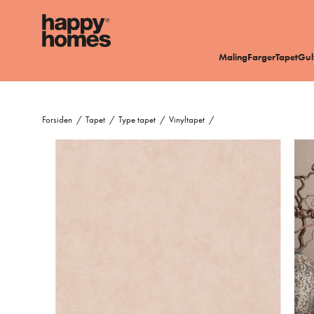
Maling
Farger
Tapet
Gul
Forsiden
/
Tapet
/
Type tapet
/
Vinyltapet
/