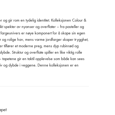
er og gir rom en tydelig identitet. Kolleksjonen Colour &
ikt spekter av nyanser og overflater – fra pasteller og
ert fargeunivers er nøye komponert for å skape sin egen
ter og rolige hav, mens varme jordfarger skaper trygghet,
nser tilfører et moderne preg, mens dyp rubinrød og
de. Struktur og overflate spiller en like viktig rolle
r – tapetene gir en taktil opplevelse som både kan sees
r liv og dybde i veggene. Denne kolleksjonen er en
apet