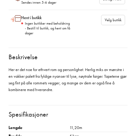
Sendes innen 5-6 dager
Hent i butikk
Velg butikk
Ingen butikker med beholdning
- Bestill til butikk, og hent om få
dager
Beskrivelse
Her er det noe for ethvert rom og personlighet. Herlig miks av mønstre i
en vakker palett fra fyldige nyanser til lyse, nøytrale farger. Tapetene gjør
seg fint på alle rommets vegger, og mange av dem er også fine å
kombinere med hverandre.
Spesifikasjoner
Lengde
11,20m