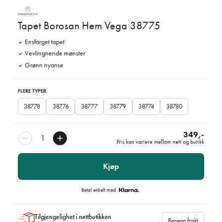
Tapet Borosan Hem Vega 38775
Ensfarget tapet
Vevlingnende mønster
Grønn nyanse
FLERE TYPER
38778
38776
38777
38779
38774
38780
349,-
Pris kan variere mellom nett og butikk
Kjøp
Betal enkelt med
Tilgjengelighet i nettbutikken
Beregn frakt