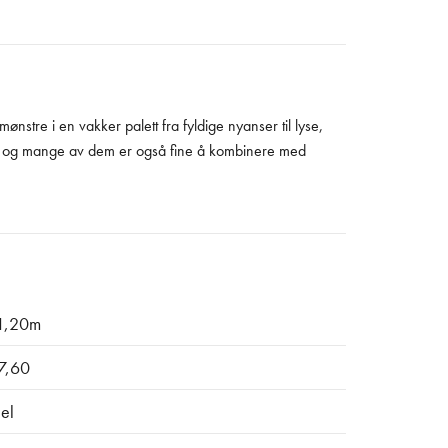
ønstre i en vakker palett fra fyldige nyanser til lyse,
er, og mange av dem er også fine å kombinere med
1,20m
7,60
el