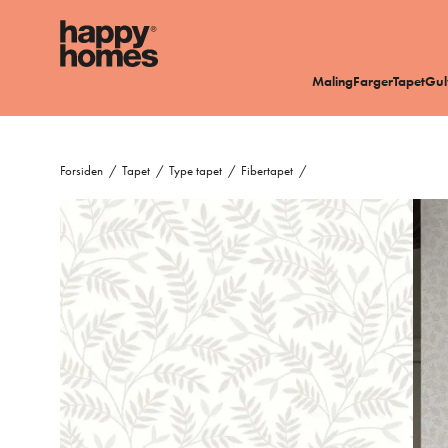
Maling
Farger
Tapet
Gul
Forsiden
/
Tapet
/
Type tapet
/
Fibertapet
/