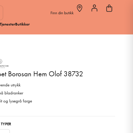
Finn din butikk
Tjenester
Butikker
pet Borosan Hem Olof 38732
vende utrykk
å bladranker
it og lysegrå farge
 TYPER