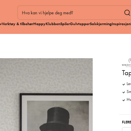
v
Verktøy & tilbehør
HappyKlubben
Spiler
Gulvtepper
Solskjerming
Inspirasjon
Ta
Le
Sm
Hv
FLERE