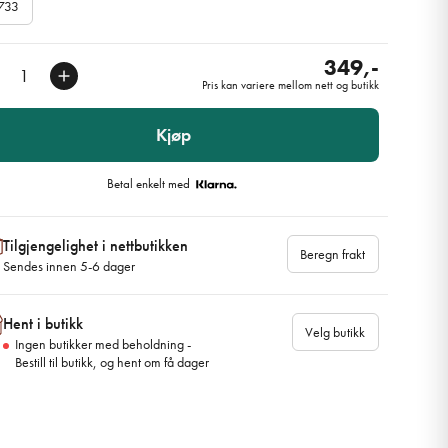
733
349,-
Pris kan variere mellom nett og butikk
Kjøp
Betal enkelt med
Tilgjengelighet i nettbutikken
Beregn frakt
Sendes innen 5-6 dager
Hent i butikk
Velg butikk
Ingen butikker med beholdning -
Bestill til butikk, og hent om få dager