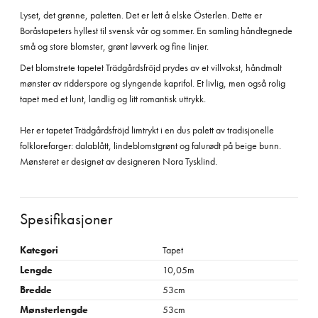
Lyset, det grønne, paletten. Det er lett å elske Österlen. Dette er
Boråstapeters hyllest til svensk vår og sommer. En samling håndtegnede
små og store blomster, grønt løvverk og fine linjer.
Det blomstrete tapetet Trädgårdsfröjd prydes av et villvokst, håndmalt
mønster av ridderspore og slyngende kaprifol. Et livlig, men også rolig
tapet med et lunt, landlig og litt romantisk uttrykk.
Her er tapetet Trädgårdsfröjd limtrykt i en dus palett av tradisjonelle
folklorefarger: dalablått, lindeblomstgrønt og falurødt på beige bunn.
Mønsteret er designet av designeren Nora Tysklind.
Spesifikasjoner
Kategori
Tapet
Lengde
10,05m
Bredde
53cm
Mønsterlengde
53cm