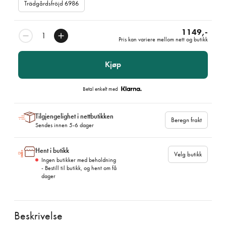
Trädgårdsfröjd 6986
1149,-
Pris kan variere mellom nett og butikk
Kjøp
Betal enkelt med
Tilgjengelighet i nettbutikken
Beregn frakt
Sendes innen 5-6 dager
Hent i butikk
Velg butikk
Ingen butikker med beholdning
- Bestill til butikk, og hent om få
dager
Beskrivelse