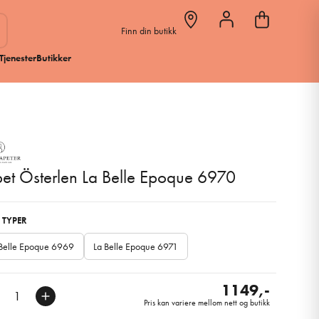
Finn din butikk
Tjenester
Butikker
et Österlen La Belle Epoque 6970
 TYPER
 Belle Epoque 6969
La Belle Epoque 6971
1149,-
Pris kan variere mellom nett og butikk