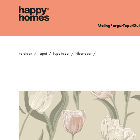
Maling
Farger
Tapet
Gul
Forsiden
/
Tapet
/
Type tapet
/
Fibertapet
/