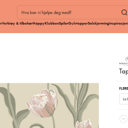
v
Verktøy & tilbehør
HappyKlubben
Spiler
Gulvtepper
Solskjerming
Inspirasjon
Tap
FLERE
La