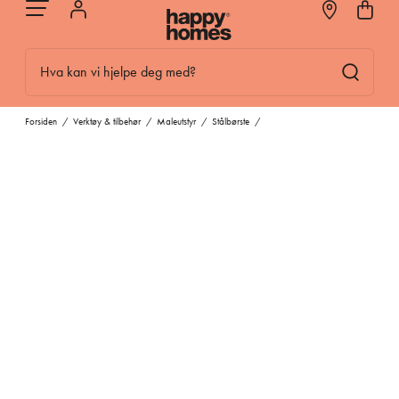
Hva kan vi hjelpe deg med?
Forsiden
/
Verktøy & tilbehør
/
Maleutstyr
/
Stålbørste
/