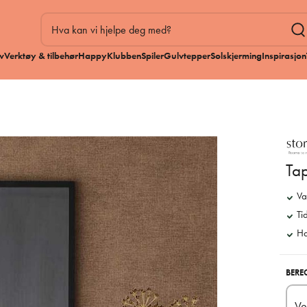
v
Verktøy & tilbehør
HappyKlubben
Spiler
Gulvtepper
Solskjerming
Inspirasjon
Ta
Va
Ti
Ha
BERE
Ve