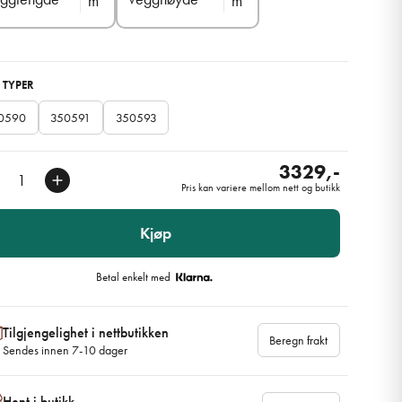
m
m
 TYPER
0590
350591
350593
3329,-
Pris kan variere mellom nett og butikk
Kjøp
Betal enkelt med
Tilgjengelighet i nettbutikken
Beregn frakt
Sendes innen 7-10 dager
Hent i butikk