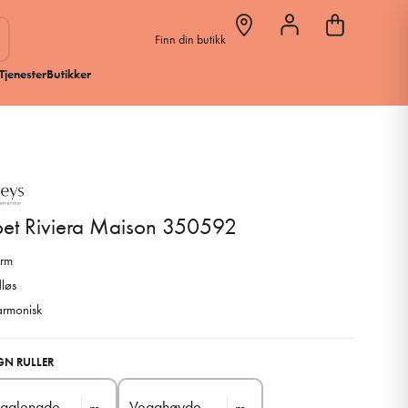
Finn din butikk
Tjenester
Butikker
pet Riviera Maison 350592
rm
dløs
rmonisk
GN RULLER
gglengde
Vegghøyde