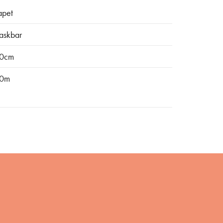
apet
askbar
0cm
0m
Bli medlem i