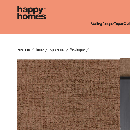
Maling
Farger
Tapet
Gul
Forsiden
/
Tapet
/
Type tapet
/
Vinyltapet
/