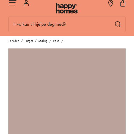
Hva kan vi hjelpe deg med?
Forsiden
/
Farger
/
Maling
/
Rosa
/