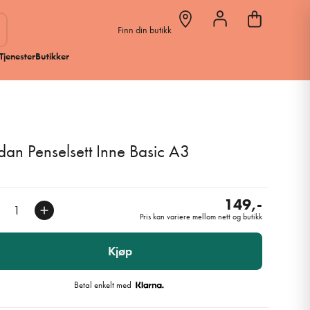
Finn din butikk
Tjenester
Butikker
dan Penselsett Inne Basic A3
149,-
Pris kan variere mellom nett og butikk
Kjøp
Betal enkelt med