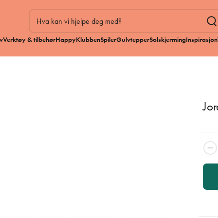
v
Verktøy & tilbehør
HappyKlubben
Spiler
Gulvtepper
Solskjerming
Inspirasjon
Jor