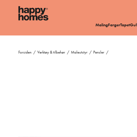
Maling
Farger
Tapet
Gul
Forsiden
/
Verktøy & tilbehør
/
Maleutstyr
/
Pensler
/